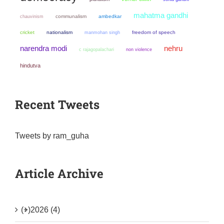
mahatma gandhi
chauvinism
communalism
ambedkar
cricket
nationalism
manmohan singh
freedom of speech
narendra modi
nehru
non violence
c rajagopalachari
hindutva
Recent Tweets
Tweets by ram_guha
Article Archive
(+)
2026 (4)