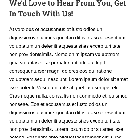
We’d Love to Hear From You, Get
In Touch With Us!
At vero eos et accusamus et iusto odios un
dignissimos ducimus qui blan ditiis prasixer esentium
voluptatum un deleniti atqueste sites excep turiitate
non providentsimils. Nemo enim ipsam voluptatem
quia voluptas sit aspernatur aut odit aut fugit,
consequunturser magni dolores eos qui ratione
voluptatem sequi nesciunt. Lorem ipsum dolor sit amet
isse potenti. Vesquam ante aliquet lacusemper elit.
Cras neque nulla, convallis non commodo et, euismod
nonsese. Eos et accusamus et iusto odios un
dignissimos ducimus qui blan ditiis prasixer esentium
voluptatum un deleniti atqueste sites excep turiitate
non providentsimils. Lorem ipsum dolor sit amet isse
potenti. Vesquam ante aliquet lacusemper elit. Cras